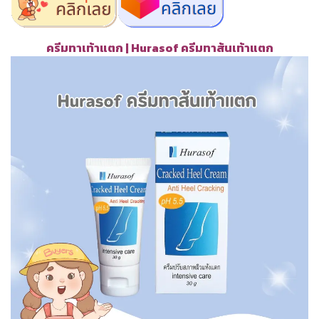
ครีมทาเท้าแตก | Hurasof ครีมทาส้นเท้าแตก