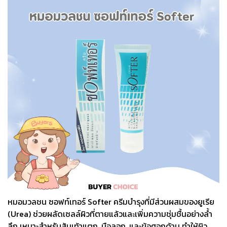
หมอมวลชน ซอฟท์เทอร์ Softer ครีมบำรุงที่มีส่วนผสมของยูเรีย
(Urea) ช่วยผลัดเซลล์ผิวที่ตายแล้วและเพิ่มความชุ่มชื้นอย่างล้ำ
ลึก เหมาะสำหรับส้นเท้าแตก, มือลอก, และข้อศอกด้าน ทำให้ผิว