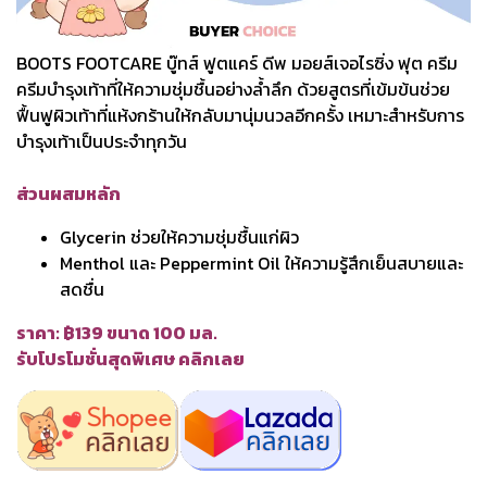
BOOTS FOOTCARE บู๊ทส์ ฟูตแคร์ ดีพ มอยส์เจอไรซิ่ง ฟุต ครีม
ครีมบำรุงเท้าที่ให้ความชุ่มชื้นอย่างล้ำลึก ด้วยสูตรที่เข้มข้นช่วย
ฟื้นฟูผิวเท้าที่แห้งกร้านให้กลับมานุ่มนวลอีกครั้ง เหมาะสำหรับการ
บำรุงเท้าเป็นประจำทุกวัน
ส่วนผสมหลัก
Glycerin ช่วยให้ความชุ่มชื้นแก่ผิว
Menthol และ Peppermint Oil ให้ความรู้สึกเย็นสบายและ
สดชื่น
ราคา: ฿139 ขนาด 100 มล.
รับโปรโมชั่นสุดพิเศษ คลิกเลย