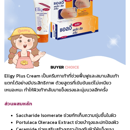
Ellgy Plus Cream เป็นครีมทาเท้าที่ช่วยฟื้นฟูและสมานส้นเท้า
แตกได้อย่างมีประสิทธิภาพ ด้วยสูตรที่เข้มข้นแต่ไม่เหนียว
เหนอะหนะ ทำให้ผิวเท้ากลับมาแข็งแรงและนุ่มนวลอีกครั้ง
ส่วนผสมหลัก
Saccharide Isomerate ช่วยกักเก็บความชุ่มชื้นในผิว
Portulaca Oleracea Extract ช่วยบำรุงและปกป้องผิว
Ceramide ช่วยเสริมสร้างเกราะป้องกันผิวให้แข็งแรง