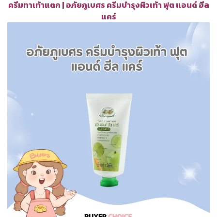
ครีมทาเท้าแตก | อภัยภูเบศร ครีมบำรุงผิวเท้า ฟุต แอนด์ ฮีล
แคร์