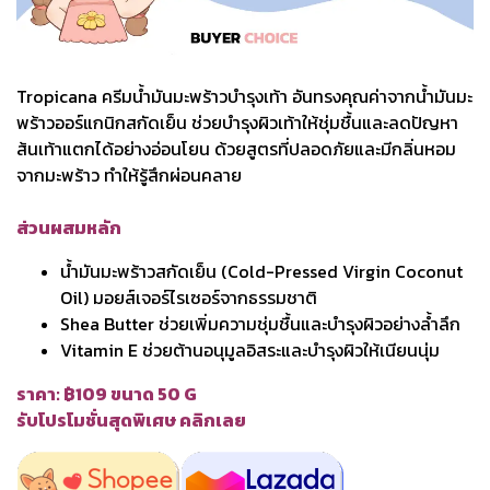
Tropicana ครีมน้ำมันมะพร้าวบำรุงเท้า อันทรงคุณค่าจากน้ำมันมะ
พร้าวออร์แกนิกสกัดเย็น ช่วยบำรุงผิวเท้าให้ชุ่มชื้นและลดปัญหา
ส้นเท้าแตกได้อย่างอ่อนโยน ด้วยสูตรที่ปลอดภัยและมีกลิ่นหอม
จากมะพร้าว ทำให้รู้สึกผ่อนคลาย
ส่วนผสมหลัก
น้ำมันมะพร้าวสกัดเย็น (Cold-Pressed Virgin Coconut
Oil) มอยส์เจอร์ไรเซอร์จากธรรมชาติ
Shea Butter ช่วยเพิ่มความชุ่มชื้นและบำรุงผิวอย่างล้ำลึก
Vitamin E ช่วยต้านอนุมูลอิสระและบำรุงผิวให้เนียนนุ่ม
ราคา: ฿109 ขนาด 50 G
รับโปรโมชั่นสุดพิเศษ คลิกเลย