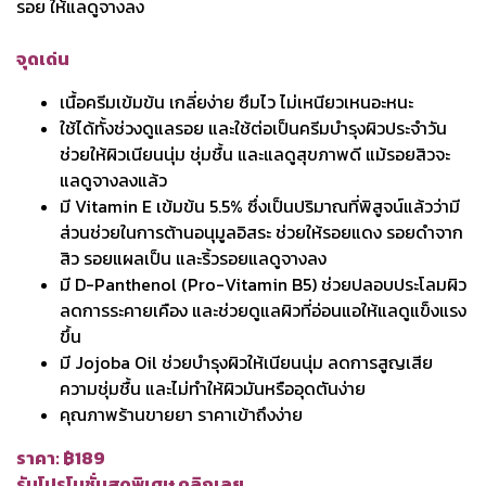
รอย ให้แลดูจางลง
จุดเด่น
เนื้อครีมเข้มข้น เกลี่ยง่าย ซึมไว ไม่เหนียวเหนอะหนะ
ใช้ได้ทั้งช่วงดูแลรอย และใช้ต่อเป็นครีมบำรุงผิวประจำวัน
ช่วยให้ผิวเนียนนุ่ม ชุ่มชื้น และแลดูสุขภาพดี แม้รอยสิวจะ
แลดูจางลงแล้ว
มี Vitamin E เข้มข้น 5.5% ซึ่งเป็นปริมาณที่พิสูจน์แล้วว่ามี
ส่วนช่วยในการต้านอนุมูลอิสระ ช่วยให้รอยแดง รอยดำจาก
สิว รอยแผลเป็น และริ้วรอยแลดูจางลง
มี D-Panthenol (Pro-Vitamin B5) ช่วยปลอบประโลมผิว
ลดการระคายเคือง และช่วยดูแลผิวที่อ่อนแอให้แลดูแข็งแรง
ขึ้น
มี Jojoba Oil ช่วยบำรุงผิวให้เนียนนุ่ม ลดการสูญเสีย
ความชุ่มชื้น และไม่ทำให้ผิวมันหรืออุดตันง่าย
คุณภาพร้านขายยา ราคาเข้าถึงง่าย
ราคา: ฿189
รับโปรโมชั่นสุดพิเศษ คลิกเลย