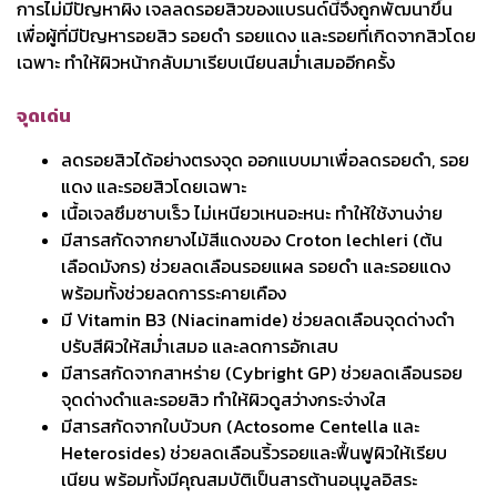
การไม่มีปัญหาผิง เจลลดรอยสิวของแบรนด์นี้จึงถูกพัฒนาขึ้น
เพื่อผู้ที่มีปัญหารอยสิว รอยดำ รอยแดง และรอยที่เกิดจากสิวโดย
เฉพาะ ทำให้ผิวหน้ากลับมาเรียบเนียนสม่ำเสมออีกครั้ง
จุดเด่น
ลดรอยสิวได้อย่างตรงจุด ออกแบบมาเพื่อลดรอยดำ, รอย
แดง และรอยสิวโดยเฉพาะ
เนื้อเจลซึมซาบเร็ว ไม่เหนียวเหนอะหนะ ทำให้ใช้งานง่าย
มีสารสกัดจากยางไม้สีแดงของ Croton lechleri (ต้น
เลือดมังกร) ช่วยลดเลือนรอยแผล รอยดำ และรอยแดง
พร้อมทั้งช่วยลดการระคายเคือง
มี Vitamin B3 (Niacinamide) ช่วยลดเลือนจุดด่างดำ
ปรับสีผิวให้สม่ำเสมอ และลดการอักเสบ
มีสารสกัดจากสาหร่าย (Cybright GP) ช่วยลดเลือนรอย
จุดด่างดำและรอยสิว ทำให้ผิวดูสว่างกระจ่างใส
มีสารสกัดจากใบบัวบก (Actosome Centella และ
Heterosides) ช่วยลดเลือนริ้วรอยและฟื้นฟูผิวให้เรียบ
เนียน พร้อมทั้งมีคุณสมบัติเป็นสารต้านอนุมูลอิสระ