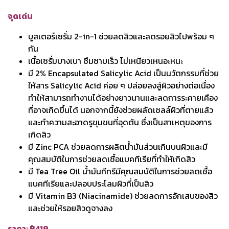
จุดเด่น
บูสเตอร์เซรั่ม 2-in-1 ช่วยลดสิวและลดรอยสิวไปพร้อม ๆ
กัน
เนื้อเซรั่มบางเบา ซึมซาบเร็ว ไม่เหนียวเหนอะหนะ
มี 2% Encapsulated Salicylic Acid เป็นนวัตกรรมที่ช่วย
ให้สาร Salicylic Acid ค่อย ๆ ปล่อยลงสู่ผิวอย่างต่อเนื่อง
ทำให้สามารถทำงานได้อย่างยาวนานและลดการระคายเคือง
ที่อาจเกิดขึ้นได้ นอกจากนี้ยังช่วยผลัดเซลล์ผิวที่ตายแล้ว
และทำความสะอาดรูขุมขนที่อุดตัน ซึ่งเป็นสาเหตุของการ
เกิดสิว
มี Zinc PCA ช่วยลดการผลิตน้ำมันส่วนเกินบนผิวและมี
คุณสมบัติในการช่วยลดเชื้อแบคทีเรียที่ทำให้เกิดสิว
มี Tea Tree Oil น้ำมันทีทรีมีคุณสมบัติในการช่วยลดเชื้อ
แบคทีเรียและปลอบประโลมผิวที่เป็นสิว
มี Vitamin B3 (Niacinamide) ช่วยลดการอักเสบของสิว
และช่วยให้รอยสิวดูจางลง
ราคา: ฿419