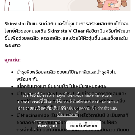
Skinsista เป็นแบรนด์สกินแคร์ที่มุ่งเน้นการสร้างผลิตภัณฑ์ที่ตอบ
โจทย์ผิวของคนเอเชีย Skinsista V Clear คือวิตามินครีมที่พัฒนา
ขึ้นเพื่อช่วยลดสิว, ลดรอยสิว, และช่วยให้ผิวชุ่มชื้นและแข็งแรงใน
ระยะยาว
จุดเด่น:
บำรุงผิวพร้อมลดสิว ช่วยแก้ปัญหาสิวและบำรุงผิวไป
พร้อมๆ กัน
เนื้อครีมบางเบา ซึมซาบเร็ว ไม่เหนียวเหนอะหนะ
มี Peumus Boldus Leaf Extractช่วยลดการอักเสบและ
เว็บไซต์นี้มีการใช้งานคุกกี้ เพื่อเพิ่มประสิทธิภาพและ
ช่วยปรับสมดุลผิว ช่วยลดการสะสมของแบคทีเรียและสิ่ง
ประสบการณ์ที่ดีในการใช้งานเว็บไซต์ของท่าน ท่านสามารถ
สกปรกบนผิว ซึ่งเป็นสาเหตุของการเกิดสิว
อ่านรายละเอียดเพิ่มเติมได้ที่
นโยบายความเป็นส่วนตัว
และ
นโยบายคุกกี้
มี Niacinamide (ไนอะซินาไมด์) หรือวิตามินบี 3 เป็นสารที่
ช่วยลดการอักเสบของผิว ลดรอยแดง และช่วยให้ผิว
ตั้งค่าคุกกี้
ยอมรับทั้งหมด
กระจ่างใสขึ้น นอกจากนี้ยังช่วยควบคุมความมันส่วนเกินบน