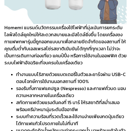
Homemi แบรนด์นวัตกรรมเครื่องใช้ไฟฟ้าที่มุ่งเน้นการยกระดับ
ไลฟ์สไตล์ยุคใหม่ให้สะดวกสบายและมีสไตล์ยิ่งขึ้น โดยเครื่องชง
กาแฟพกพารุ่นนี้ถูกออกแบบมาเพื่อทลายขีดจำกัดของสถานที่ ให้
คุณดื่มด่ำกับเอสเพรสโซ่รสชาติเข้มข้นได้ทุกที่ทุกเวลา ไม่ว่าจะ
เป็นการเดินทางท่องเที่ยว แคมป์ปิ้ง หรือการใช้งานในออฟฟิศ ด้วย
ระบบไฟฟ้าอัจฉริยะที่จบครบในเครื่องเดียว
ทำงานแบบไร้สายด้วยแบตเตอรี่ในตัวและชาร์จผ่าน USB-C
ตอบโจทย์การใช้งานนอกสถานที่ 100%
รองรับทั้งกาแฟแคปซูล (Nespresso) และกาแฟคั่วบด มอบ
ความหลากหลายในเครื่องเดียว
สกัดกาแฟด้วยแรงดันคงที่ 15 บาร์ ให้รสชาติที่สม่ำเสมอ
พร้อมครีม่าหนานุ่มระดับมืออาชีพ
ระบบทำความร้อนที่รวดเร็วและใช้งานง่ายเพียงกดปุ่มเดียว
ได้กาแฟแก้วโปรดภายในไม่กี่นาที
ขนาดกะทัดรัดน้ำหนักเบาเท่ากระบอกน้ำ มาพร้อมแก้วในตัว