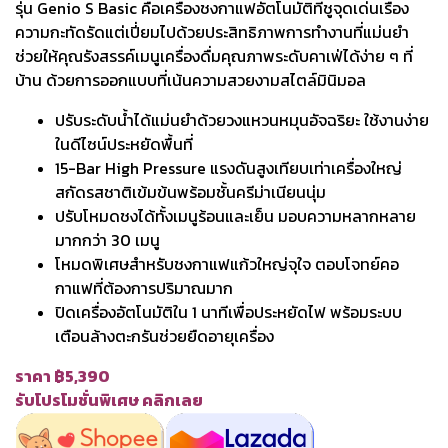
รุ่น Genio S Basic คือเครื่องชงกาแฟอัตโนมัติที่ชูจุดเด่นเรื่อง
ความกะทัดรัดแต่เปี่ยมไปด้วยประสิทธิภาพการทำงานที่แม่นยำ
ช่วยให้คุณรังสรรค์เมนูเครื่องดื่มคุณภาพระดับคาเฟ่ได้ง่าย ๆ ที่
บ้าน ด้วยการออกแบบที่เน้นความสวยงามสไตล์มินิมอล
ปรับระดับน้ำได้แม่นยำด้วยวงแหวนหมุนอัจฉริยะ ใช้งานง่าย
ในดีไซน์ประหยัดพื้นที่
15-Bar High Pressure แรงดันสูงเทียบเท่าเครื่องใหญ่
สกัดรสชาติเข้มข้นพร้อมชั้นครีม่าเนียนนุ่ม
ปรับโหมดชงได้ทั้งเมนูร้อนและเย็น มอบความหลากหลาย
มากกว่า 30 เมนู
โหมดพิเศษสำหรับชงกาแฟแก้วใหญ่จุใจ ตอบโจทย์คอ
กาแฟที่ต้องการปริมาณมาก
ปิดเครื่องอัตโนมัติใน 1 นาทีเพื่อประหยัดไฟ พร้อมระบบ
เตือนล้างตะกรันช่วยยืดอายุเครื่อง
ราคา ฿5,390
รับโปรโมชั่นพิเศษ คลิกเลย