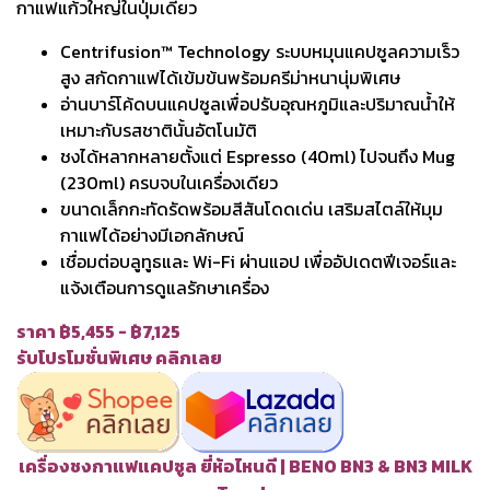
กาแฟแก้วใหญ่ในปุ่มเดียว
Centrifusion™ Technology ระบบหมุนแคปซูลความเร็ว
สูง สกัดกาแฟได้เข้มข้นพร้อมครีม่าหนานุ่มพิเศษ
อ่านบาร์โค้ดบนแคปซูลเพื่อปรับอุณหภูมิและปริมาณน้ำให้
เหมาะกับรสชาตินั้นอัตโนมัติ
ชงได้หลากหลายตั้งแต่ Espresso (40ml) ไปจนถึง Mug
(230ml) ครบจบในเครื่องเดียว
ขนาดเล็กกะทัดรัดพร้อมสีสันโดดเด่น เสริมสไตล์ให้มุม
กาแฟได้อย่างมีเอกลักษณ์
เชื่อมต่อบลูทูธและ Wi-Fi ผ่านแอป เพื่ออัปเดตฟีเจอร์และ
แจ้งเตือนการดูแลรักษาเครื่อง
ราคา ฿5,455 - ฿7,125
รับโปรโมชั่นพิเศษ คลิกเลย
เครื่องชงกาแฟแคปซูล ยี่ห้อไหนดี | BENO BN3 & BN3 MILK