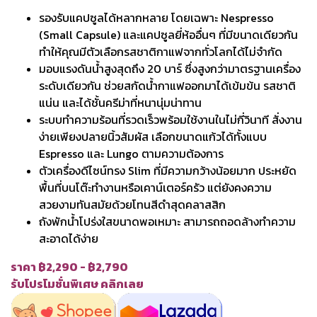
รองรับแคปซูลได้หลากหลาย โดยเฉพาะ Nespresso
(Small Capsule) และแคปซูลยี่ห้ออื่นๆ ที่มีขนาดเดียวกัน
ทำให้คุณมีตัวเลือกรสชาติกาแฟจากทั่วโลกได้ไม่จำกัด
มอบแรงดันน้ำสูงสุดถึง 20 บาร์ ซึ่งสูงกว่ามาตรฐานเครื่อง
ระดับเดียวกัน ช่วยสกัดน้ำกาแฟออกมาได้เข้มข้น รสชาติ
แน่น และได้ชั้นครีม่าที่หนานุ่มน่าทาน
ระบบทำความร้อนที่รวดเร็วพร้อมใช้งานในไม่กี่วินาที สั่งงาน
ง่ายเพียงปลายนิ้วสัมผัส เลือกขนาดแก้วได้ทั้งแบบ
Espresso และ Lungo ตามความต้องการ
ตัวเครื่องดีไซน์ทรง Slim ที่มีความกว้างน้อยมาก ประหยัด
พื้นที่บนโต๊ะทำงานหรือเคาน์เตอร์ครัว แต่ยังคงความ
สวยงามทันสมัยด้วยโทนสีดำสุดคลาสสิก
ถังพักน้ำโปร่งใสขนาดพอเหมาะ สามารถถอดล้างทำความ
สะอาดได้ง่าย
ราคา ฿2,290 - ฿2,790
รับโปรโมชั่นพิเศษ คลิกเลย