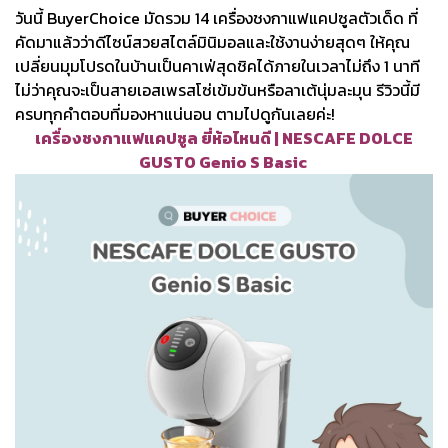
วันนี้ BuyerChoice มัดรวม 14 เครื่องชงกาแฟแคปซูลตัวเด็ด ที่
คัดมาแล้วว่าดีไซน์สวยสไตล์มินิมอลและใช้งานง่ายสุดๆ ให้คุณ
เปลี่ยนมุมโปรดในบ้านเป็นคาเฟ่สุดชิคได้ภายในเวลาไม่ถึง 1 นาที
ไม่ว่าคุณจะเป็นสายเอสเพรสโซ่เข้มข้นหรือลาเต้นุ่มละมุน รีวิวนี้มี
ครบทุกคำตอบที่มองหาแน่นอน ตามไปดูกันเลยค่ะ!
เครื่องชงกาแฟแคปซูล ยี่ห้อไหนดี | NESCAFE DOLCE
GUSTO Genio S Basic