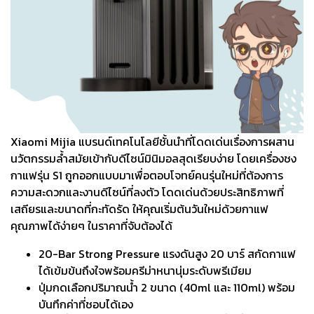
Xiaomi Mijia แบรนด์เทคโนโลยีชั้นนำที่โดดเด่นเรื่องการผสาน
นวัตกรรมล้ำสมัยเข้ากับดีไซน์มินิมอลสุดเรียบง่าย โดยเครื่องชง
กาแฟรุ่น S1 ถูกออกแบบมาเพื่อตอบโจทย์คนรุ่นใหม่ที่ต้องการ
ความสะดวกและงานดีไซน์ที่ลงตัว โดดเด่นด้วยประสิทธิภาพที่
เสถียรและขนาดที่กะทัดรัด ให้คุณเริ่มต้นวันใหม่ด้วยกาแฟ
คุณภาพได้ง่ายๆ ในราคาที่จับต้องได้
20-Bar Strong Pressure แรงดันสูง 20 บาร์ สกัดกาแฟ
ได้เข้มข้นถึงใจพร้อมครีม่าหนานุ่มระดับพรีเมียม
ปุ่มกดเลือกปริมาณน้ำ 2 ขนาด (40ml และ 110ml) พร้อม
บันทึกค่าที่ชอบได้เอง