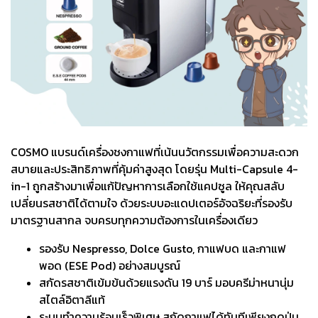
COSMO แบรนด์เครื่องชงกาแฟที่เน้นนวัตกรรมเพื่อความสะดวก
สบายและประสิทธิภาพที่คุ้มค่าสูงสุด โดยรุ่น Multi-Capsule 4-
in-1 ถูกสร้างมาเพื่อแก้ปัญหาการเลือกใช้แคปซูล ให้คุณสลับ
เปลี่ยนรสชาติได้ตามใจ ด้วยระบบอะแดปเตอร์อัจฉริยะที่รองรับ
มาตรฐานสากล จบครบทุกความต้องการในเครื่องเดียว
รองรับ Nespresso, Dolce Gusto, กาแฟบด และกาแฟ
พอด (ESE Pod) อย่างสมบูรณ์
สกัดรสชาติเข้มข้นด้วยแรงดัน 19 บาร์ มอบครีม่าหนานุ่ม
สไตล์อิตาลีแท้
ระบบทำความร้อนเร็วพิเศษ สกัดกาแฟได้ทันทีเพียงกดปุ่ม