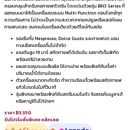
ครอบคลุมสำหรับคอกาแฟตัวจริง โดดเด่นด้วยรุ่น BN3 Series ที่
ออกแบบมาให้เป็นเครื่องชงระบบ Multi-Function ตอบโจทย์ทุก
ความต้องการ ไม่ว่าจะเป็นความสะดวกจากแคปซูลหรือเสน่ห์ของ
กาแฟบดสด จบครบในเครื่องเดียวด้วยดีไซน์ทันสมัย
รองรับทั้ง Nespresso, Dolce Gusto และกาแฟบด มอบ
ทางเลือกเครื่องดื่มไม่จำกัด
แรงดันสูง 19 บาร์ สกัดกาแฟได้เข้มข้น รสชาติเต็มพิกัด
พร้อมครีม่าสวยงาม
แผงควบคุมระบบสัมผัส ใช้งานง่าย พร้อมฟังก์ชันตั้งค่า
ปริมาณน้ำได้ตามใจชอบ
ตัวเครื่องขนาดกะทัดรัด ทำความร้อนเร็วพร้อมสกัดกาแฟ
แก้วโปรดในไม่กี่วินาที
รุ่นพิเศษมาพร้อมฟังก์ชันสตรีมนมในตัว รังสรรค์เมนูลาเต้
หรือคาปูชิโน่ได้ง่ายๆ
ราคา ฿3,550
รับโปรโมชั่นพิเศษ คลิกเลย