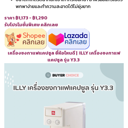
พกพาง่ายและทำความสะอาดได้ไม่ยุ่งยาก
ราคา ฿1,173 - ฿1,290
รับโปรโมชั่นพิเศษ คลิกเลย
เครื่องชงกาแฟแคปซูล ยี่ห้อไหนดี | ILLY เครื่องชงกาแฟ
แคปซูล รุ่น Y3.3