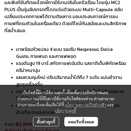
และฟังก์ชันที่ตอบโจทย์การใช้งานจริงในครัวเรือน โดยรุ่น MC2
PLUS เป็นรุ่นอัปเกรดที่โดดเด่นด้วยระบบ Multi-Capsule สลับ
เปลี่ยนประเภทกาแฟได้ตามต้องการ มอบประสบการณ์การชง
กาแฟที่ครบถ้วนในเครื่องเดียว ด้วยดีไซน์ทันสมัยและประสิทธิภาพ
ที่สม่ำเสมอ
มาพร้อมหัวแปลง 4 แบบ รองรับ Nespresso, Dolce
Gusto, กาแฟบด และกาแฟพอด
แรงดันสูง 19 บาร์ สกัดกาแฟเข้มข้น รสชาติเต็มพิกัดพร้อม
ครีม่าหนานุ่ม
แผงควบคุมใหม่ ปรับปริมาณน้ำได้ถึง 7 ระดับ แม่นยำตาม
สูตรเครื่องดื่ม
ระบบทำความร้อน Fast Heat ทำงานรวดเร็ว ไม่ต้องรอนาน
เว็บไซต์นี้มีการใช้งานคุกกี้ เพื่อเพิ่มประสิทธิภาพและ
ในชั่วโมงเร่งรีบ
ประสบการณ์ที่ดีในการใช้งานเว็บไซต์ของท่าน ท่านสามารถ
ขนาดกะทัดรัดจัดวางง่าย วัสดุพรีเมียมทนทาน และถอด
อ่านรายละเอียดเพิ่มเติมได้ที่
นโยบายความเป็นส่วนตัว
และ
นโยบายคุกกี้
ล้างทำความสะอาดสะดวกครับ
ตั้งค่าคุกกี้
ยอมรับทั้งหมด
ราคา ฿2,840