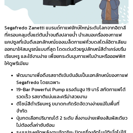
Segafredo Zanetti แบรนด์กาแฟยักษ์ใหญ่ระดับโลกจากอิตาลี
ที่ครอบคลุมตั้งแต่ต้นน้ำจนถึงปลายน้ำ นำเสนอเครื่องชงกาแฟ
แคปซูลที่เน้นดึงเอกลักษณ์ของเมล็ดกาแฟคั่วบดสไตล์อิตาเลียน
ออกมาให้สมบูรณ์แบบที่สุด โดดเด่นด้วยรูปลักษณ์สีดำเคร่งขรึม
เรียบหรู และใช้งานง่าย เพื่อยกระดับมุมกาแฟในบ้านหรือออฟฟิศ
ให้ดูพรีเมียม
พัฒนามาเพื่อดึงรสชาติเข้มข้นอันเป็นเอกลักษณ์ของกาแฟ
Segafredo โดยเฉพาะ
19-Bar Powerful Pump แรงดันสูง 19 บาร์ สกัดกาแฟได้
รวดเร็ว รสชาติแน่นและครีม่าสวยงาม
ดีไซน์สีดำเรียบหรู ขนาดกะทัดรัดจัดวางง่ายแม้ในพื้นที่
จำกัด
ปุ่มกดเลือกปริมาณได้ 2 ระดับ สั่งงานง่ายเพียงสัมผัสเดียว
ไม่ต้องตั้งค่าซับซ้อน
ระบบประหยัดพลังงานอัจฉริยะ ปิดเครื่องอัตโนมัติเมื่อไม่ใช้