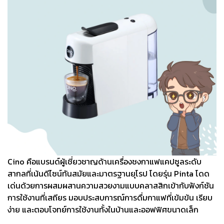
Cino คือแบรนด์ผู้เชี่ยวชาญด้านเครื่องชงกาแฟแคปซูลระดับ
สากลที่เน้นดีไซน์ทันสมัยและมาตรฐานยุโรป โดยรุ่น Pinta โดด
เด่นด้วยการผสมผสานความสวยงามแบบคลาสสิกเข้ากับฟังก์ชัน
การใช้งานที่เสถียร มอบประสบการณ์การดื่มกาแฟที่เข้มข้น เรียบ
ง่าย และตอบโจทย์การใช้งานทั้งในบ้านและออฟฟิศขนาดเล็ก