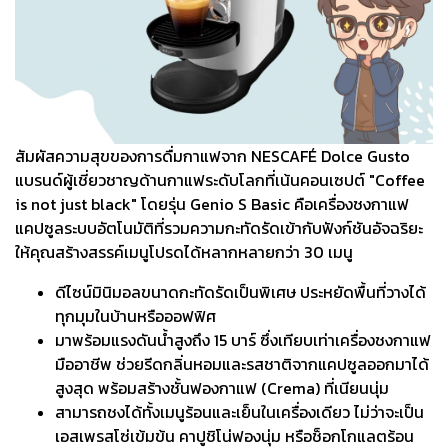
สัมผัสความสุขของการดื่มกาแฟจาก NESCAFÉ Dolce Gusto
แบรนด์ผู้เชี่ยวชาญด้านกาแฟระดับโลกที่เน้นคอนเซปต์ "Coffee
is not just black" โดยรุ่น Genio S Basic คือเครื่องชงกาแฟ
แคปซูลระบบอัตโนมัติที่รวมความกะทัดรัดเข้ากับฟังก์ชันอัจฉริยะ
ให้คุณสร้างสรรค์เมนูโปรดได้หลากหลายกว่า 30 เมนู
ดีไซน์มินิมอลขนาดกะทัดรัดเป็นพิเศษ ประหยัดพื้นที่วางได้
ทุกมุมในบ้านหรือออฟฟิศ
มาพร้อมแรงดันน้ำสูงถึง 15 บาร์ ซึ่งเทียบเท่าเครื่องชงกาแฟ
มืออาชีพ ช่วยรีดกลิ่นหอมและรสชาติจากแคปซูลออกมาได้
สูงสุด พร้อมสร้างชั้นฟองกาแฟ (Crema) ที่เนียนนุ่ม
สามารถชงได้ทั้งเมนูร้อนและเย็นในเครื่องเดียว ไม่ว่าจะเป็น
เอสเพรสโซ่เข้มข้น คาปูชิโน่ฟองนุ่ม หรือช็อกโกแลตร้อน