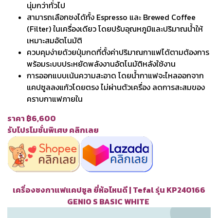
นุ่มกว่าทั่วไป
สามารถเลือกชงได้ทั้ง Espresso และ Brewed Coffee
(Filter) ในเครื่องเดียว โดยปรับอุณหภูมิและปริมาณน้ำให้
เหมาะสมอัตโนมัติ
ควบคุมง่ายด้วยปุ่มกดที่ตั้งค่าปริมาณกาแฟได้ตามต้องการ
พร้อมระบบประหยัดพลังงานอัตโนมัติหลังใช้งาน
การออกแบบเน้นความสะอาด โดยน้ำกาแฟจะไหลออกจาก
แคปซูลลงแก้วโดยตรง ไม่ผ่านตัวเครื่อง ลดการสะสมของ
คราบกาแฟภายใน
ราคา ฿6,600
รับโปรโมชั่นพิเศษ คลิกเลย
เครื่องชงกาแฟแคปซูล ยี่ห้อไหนดี | Tefal รุ่น KP240166
GENIO S BASIC WHITE