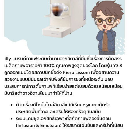
illy แบรนด์กาแฟระดับตำนานจากอิตาลีที่ขึ้นชื่อเรื่องการคัดสรร
เมล็ดกาแฟอาราบิก้า 100% คุณภาพสูงสุดของโลก โดยรุ่น Y3.3
ถูกออกแบบโดยสถาปนิกชื่อดัง Piero Lissoni เพื่อผสานความ
สวยงามแบบมินิมอลเข้ากับฟังก์ชันการชงที่เหนือระดับ มอบ
ประสบการณ์การดื่มกาแฟที่เรียบง่ายแต่เปี่ยมด้วยรสนิยมเสมือน
มีบาริสต้าชาวอิตาเลียนมาทำให้ที่บ้าน
ตัวเครื่องดีไซน์สไตล์อิตาลีแท้ที่เรียบหรูและกะทัดรัด
ประหยัดพื้นที่วางและเสริมให้ห้องครัวดูทันสมัย
ระบบแคปซูลเอกสิทธิ์เฉพาะที่สกัดกาแฟสองขั้นตอน
(Infusion & Emulsion) ให้รสชาติเข้มข้นและครีม่าที่เนียน