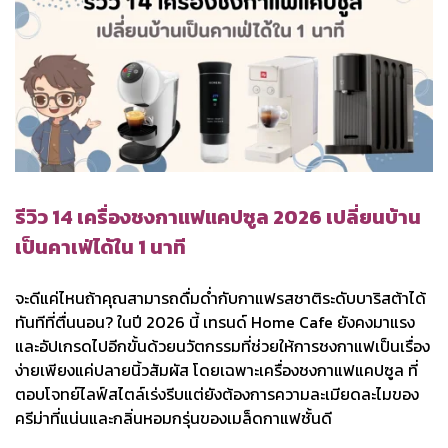
รีวิว 14 เครื่องชงกาแฟแคปซูล 2026 เปลี่ยนบ้าน
เป็นคาเฟ่ได้ใน 1 นาที
จะดีแค่ไหนถ้าคุณสามารถดื่มด่ำกับกาแฟรสชาติระดับบาริสต้าได้
ทันทีที่ตื่นนอน? ในปี 2026 นี้ เทรนด์ Home Cafe ยังคงมาแรง
และอัปเกรดไปอีกขั้นด้วยนวัตกรรมที่ช่วยให้การชงกาแฟเป็นเรื่อง
ง่ายเพียงแค่ปลายนิ้วสัมผัส โดยเฉพาะเครื่องชงกาแฟแคปซูล ที่
ตอบโจทย์ไลฟ์สไตล์เร่งรีบแต่ยังต้องการความละเมียดละไมของ
ครีม่าที่แน่นและกลิ่นหอมกรุ่นของเมล็ดกาแฟชั้นดี