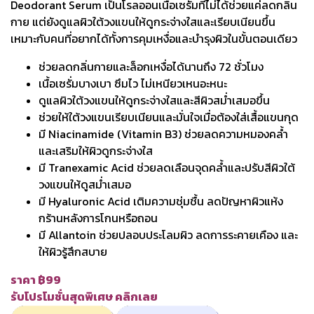
Deodorant Serum เป็นโรลออนเนื้อเซรั่มที่ไม่ได้ช่วยแค่ลดกลิ่น
กาย แต่ยังดูแลผิวใต้วงแขนให้ดูกระจ่างใสและเรียบเนียนขึ้น
เหมาะกับคนที่อยากได้ทั้งการคุมเหงื่อและบำรุงผิวในขั้นตอนเดียว
ช่วยลดกลิ่นกายและล็อกเหงื่อได้นานถึง 72 ชั่วโมง
เนื้อเซรั่มบางเบา ซึมไว ไม่เหนียวเหนอะหนะ
ดูแลผิวใต้วงแขนให้ดูกระจ่างใสและสีผิวสม่ำเสมอขึ้น
ช่วยให้ใต้วงแขนเรียบเนียนและมั่นใจเมื่อต้องใส่เสื้อแขนกุด
มี Niacinamide (Vitamin B3) ช่วยลดความหมองคล้ำ
และเสริมให้ผิวดูกระจ่างใส
มี Tranexamic Acid ช่วยลดเลือนจุดคล้ำและปรับสีผิวใต้
วงแขนให้ดูสม่ำเสมอ
มี Hyaluronic Acid เติมความชุ่มชื้น ลดปัญหาผิวแห้ง
กร้านหลังการโกนหรือถอน
มี Allantoin ช่วยปลอบประโลมผิว ลดการระคายเคือง และ
ให้ผิวรู้สึกสบาย
ราคา ฿99
รับโปรโมชั่นสุดพิเศษ คลิกเลย