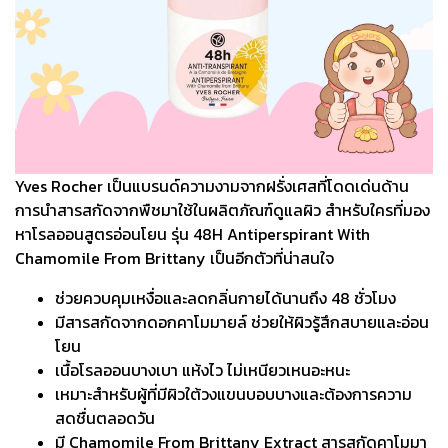
Yves Rocher เป็นแบรนด์ความงามจากฝรั่งเศสที่โดดเด่นด้าน
การนำสารสกัดจากพืชมาใช้ในผลิตภัณฑ์ดูแลผิว สำหรับใครที่มอง
หาโรลออนสูตรอ่อนโยน รุ่น 48H Antiperspirant With
Chamomile From Brittany เป็นอีกตัวที่น่าสนใจ
ช่วยควบคุมเหงื่อและลดกลิ่นกายได้นานถึง 48 ชั่วโมง
มีสารสกัดจากดอกคาโมมายล์ ช่วยให้ผิวรู้สึกสบายและอ่อน
โยน
เนื้อโรลออนบางเบา แห้งไว ไม่เหนียวเหนอะหนะ
เหมาะสำหรับผู้ที่มีผิวใต้วงแขนบอบบางและต้องการความ
สดชื่นตลอดวัน
มี Chamomile From Brittany Extract สารสกัดคาโมมา