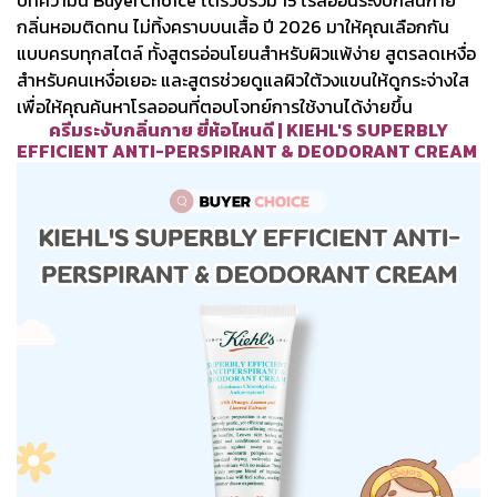
บทความนี้ BuyerChoice ได้รวบรวม 15 โรลออนระงับกลิ่นกาย
กลิ่นหอมติดทน ไม่ทิ้งคราบบนเสื้อ ปี 2026 มาให้คุณเลือกกัน
แบบครบทุกสไตล์ ทั้งสูตรอ่อนโยนสำหรับผิวแพ้ง่าย สูตรลดเหงื่อ
สำหรับคนเหงื่อเยอะ และสูตรช่วยดูแลผิวใต้วงแขนให้ดูกระจ่างใส
เพื่อให้คุณค้นหาโรลออนที่ตอบโจทย์การใช้งานได้ง่ายขึ้น
ครีมระงับกลิ่นกาย ยี่ห้อไหนดี | KIEHL'S SUPERBLY
EFFICIENT ANTI-PERSPIRANT & DEODORANT CREAM