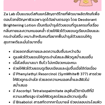
Za Lab เป็นแบรนด์สกินแคร์สัญชาติไทยที่พัฒนาผลิตภัณฑ์เพื่อ
ตอบโจทย์ปัญหาผิวเฉพาะจุดได้อย่างตรงจุด โดย Deodorant
Brightening Lotion เป็นครีมบำรุงใต้วงแขนที่ดูแลครบทั้งเรื่อง
กลิ่นกายและความหมองคล้ำ ช่วยให้ผิวใต้วงแขนดูเรียบเนียนและ
กระจ่างใสขึ้น เหมาะสำหรับคนที่อยากฟื้นบำรุงใต้วงแขนให้ดู
สุขภาพดีและมั่นใจมากขึ้น
ช่วยลดกลิ่นกายและลดความอับชื้นระหว่างวัน
ดูแลผิวใต้วงแขนให้ดูกระจ่างใสและสีผิวดูสม่ำเสมอขึ้น
เนื้อโลชั่นบางเบา ซึมไว ไม่เหนียวเหนอะหนะ
ช่วยให้ผิวใต้วงแขนดูเรียบเนียนและนุ่มขึ้นเมื่อใช้ต่อเนื่อง
มี Phenylethyl Resorcinol (SymWhite® 377) สารช่วย
ให้ผิวดูกระจ่างใส ช่วยลดความหมองคล้ำและสีผิวไม่
สม่ำเสมอ
มี Ascorbyl Tetraisopalmitate อนุพันธ์วิตามินซีที่มี
ความเสถียรสูง ช่วยให้ผิวดูสดใสและมีความชุ่มชื้น
มี Bisabolol สารสกัดจากคาโมมายล์ ช่วยปลอบประโลมผิว