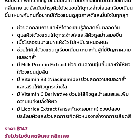
Booster Whitening Deodorant เป็นโรลออนที่ไม่ได้ช่วยแค่ลด
กลิ่นกาย แต่ยังเน้นบำรุงผิวใต้วงแขนให้ดูกระจ่างใสและเรียบเนียน
ขึ้น เหมาะกับคนที่อยากมีใต้วงแขนดูสุขภาพดีและมั่นใจในทุกลุค
ช่วยลดกลิ่นกายและให้ใต้วงแขนรู้สึกสดชื่นตลอดวัน
ดูแลผิวใต้วงแขนให้ดูกระจ่างใสและสีผิวดูสม่ำเสมอขึ้น
เนื้อโรลออนบางเบา แห้งไว ไม่เหนียวเหนอะหนะ
ช่วยให้ผิวใต้วงแขนดูเรียบเนียน เหมาะกับผู้ที่มีปัญหาความ
หมองคล้ำ
มี Milk Protein Extract ช่วยเติมความชุ่มชื้นและทำให้ผิว
ใต้วงแขนนุ่มลื่น
มี Vitamin B3 (Niacinamide) ช่วยลดความหมองคล้ำ
และเสริมให้ผิวดูกระจ่างใส
มี Vitamin C Derivative ช่วยให้สีผิวดูสม่ำเสมอและเพิ่ม
ความเปล่งปลั่งให้ผิว
มี Licorice Extract (สารสกัดชะเอมเทศ) ช่วยปลอบ
ประโลมผิวและช่วยลดการเกิดผิวหมองคล้ำจากการเสียดสี
ราคา ฿147
รับโปรโมชั่นสุดพิเศษ คลิกเลย