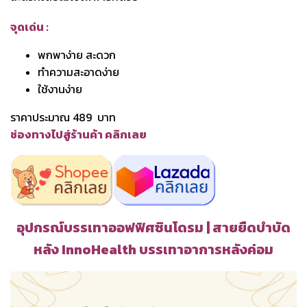
จุดเด่น :
พกพาง่าย สะดวก
ทำความสะอาดง่าย
ใช้งานง่าย
ราคาประมาณ 489 บาท
ช่องทางไปสู่ร้านค้า คลิกเลย
อุปกรณ์บรรเทาออฟฟิศซินโดรม | สายยืดบำบัด
หลัง InnoHealth บรรเทาอาการหลังค่อม