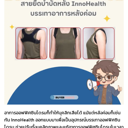
อาการออฟฟิศซินโดรมก็ทำให้บุคลิกเสียได้ แม้แต่หลังค่อมก็เช่น
กัน InnoHealth ออกแบบมาเพื่อเป็นอุปกรณ์บรรเทาออฟฟิศซิน
โดรม ช่วยปรับทั้งบุคลิกภาพและแก้อาการออฟฟิศซินโดรมในเวลา