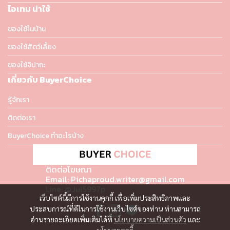
ไอเทม น่าใช้
ของใช้ในบ้าน
ของใช้สัตว์เลี้ยง
ของใช้จิปาถะ
เกี่ยวกับ BuyerChoice
รู้จักเรา
ติดต่อเรา
BuyerChoice ทำอะไรบ้าง
ติดต่อโฆษณา
Email: Pichaproud.writer@gmail.com
Line: @Jul5997p
เว็บไซต์นี้มีการใช้งานคุกกี้ เพื่อเพิ่มประสิทธิภาพและ
ประสบการณ์ที่ดีในการใช้งานเว็บไซต์ของท่าน ท่านสามารถ
อ่านรายละเอียดเพิ่มเติมได้ที่
นโยบายความเป็นส่วนตัว
และ