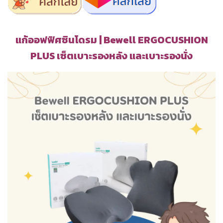
แก้ออฟฟิศซินโดรม | Bewell ERGOCUSHION
PLUS เซ็ตเบาะรองหลัง และเบาะรองนั่ง