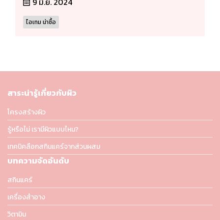
9 มิ.ย. 2024
ไอเทม น่าซื้อ
สาระน่ารู้เกี่ยวกับผิว
โครงสร้างผิว
รู้หรือไม่ เรามีผิวแบบไหน?
เทคนิคลือกสกินแคร์จากส่วนผสม
บทความจัดอันดับ
สกินแคร์
เครื่องสำอาง
วิตามิน