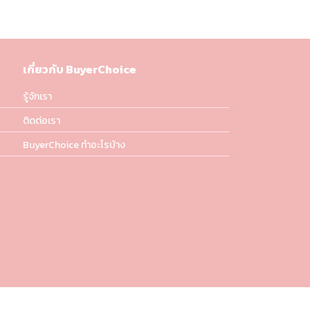
เกี่ยวกับ BuyerChoice
รู้จักเรา
ติดต่อเรา
BuyerChoice ทำอะไรบ้าง