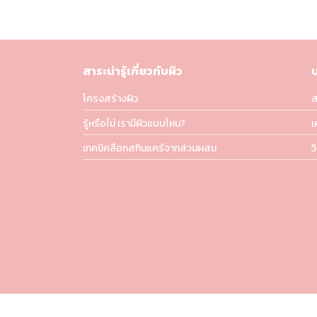
สาระน่ารู้เกี่ยวกับผิว
โครงสร้างผิว
ส
รู้หรือไม่ เรามีผิวแบบไหน?
เ
เทคนิคลือกสกินแคร์จากส่วนผสม
ว