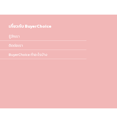
เกี่ยวกับ BuyerChoice
รู้จักเรา
ติดต่อเรา
BuyerChoice ทำอะไรบ้าง