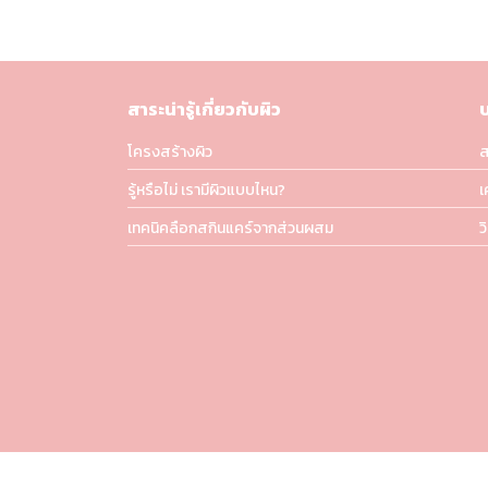
สาระน่ารู้เกี่ยวกับผิว
โครงสร้างผิว
ส
รู้หรือไม่ เรามีผิวแบบไหน?
เ
เทคนิคลือกสกินแคร์จากส่วนผสม
ว