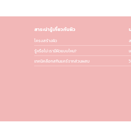
สาระน่ารู้เกี่ยวกับผิว
โครงสร้างผิว
ส
รู้หรือไม่ เรามีผิวแบบไหน?
เ
เทคนิคลือกสกินแคร์จากส่วนผสม
ว