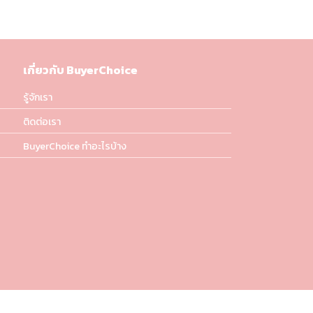
เกี่ยวกับ BuyerChoice
รู้จักเรา
ติดต่อเรา
BuyerChoice ทำอะไรบ้าง