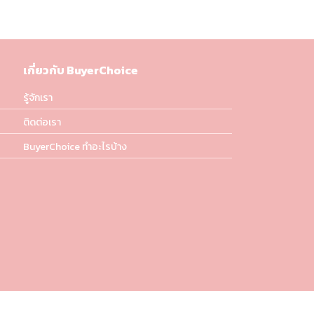
เกี่ยวกับ BuyerChoice
รู้จักเรา
ติดต่อเรา
BuyerChoice ทำอะไรบ้าง