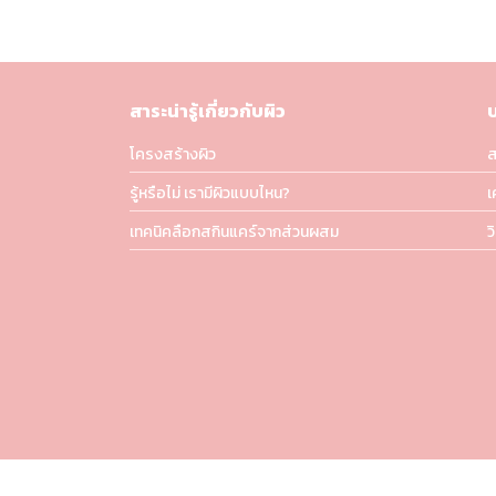
สาระน่ารู้เกี่ยวกับผิว
โครงสร้างผิว
ส
รู้หรือไม่ เรามีผิวแบบไหน?
เ
เทคนิคลือกสกินแคร์จากส่วนผสม
ว