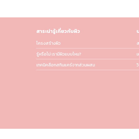
สาระน่ารู้เกี่ยวกับผิว
โครงสร้างผิว
ส
รู้หรือไม่ เรามีผิวแบบไหน?
เ
เทคนิคลือกสกินแคร์จากส่วนผสม
ว