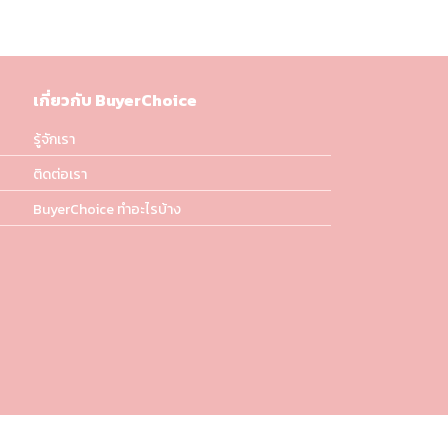
เกี่ยวกับ BuyerChoice
รู้จักเรา
ติดต่อเรา
BuyerChoice ทำอะไรบ้าง