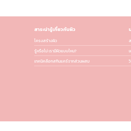
สาระน่ารู้เกี่ยวกับผิว
โครงสร้างผิว
ส
รู้หรือไม่ เรามีผิวแบบไหน?
เ
เทคนิคลือกสกินแคร์จากส่วนผสม
ว