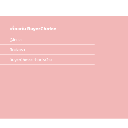
เกี่ยวกับ BuyerChoice
รู้จักเรา
ติดต่อเรา
BuyerChoice ทำอะไรบ้าง