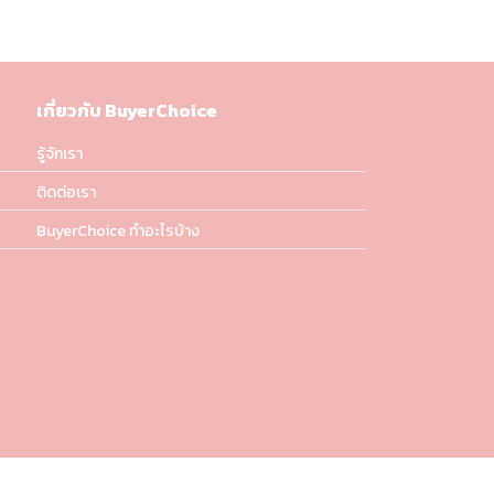
เกี่ยวกับ BuyerChoice
รู้จักเรา
ติดต่อเรา
BuyerChoice ทำอะไรบ้าง