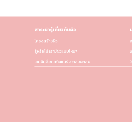
สาระน่ารู้เกี่ยวกับผิว
โครงสร้างผิว
ส
รู้หรือไม่ เรามีผิวแบบไหน?
เ
เทคนิคลือกสกินแคร์จากส่วนผสม
ว