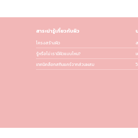
สาระน่ารู้เกี่ยวกับผิว
โครงสร้างผิว
ส
รู้หรือไม่ เรามีผิวแบบไหน?
เ
เทคนิคลือกสกินแคร์จากส่วนผสม
ว