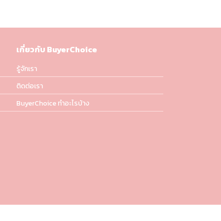
เกี่ยวกับ BuyerChoice
รู้จักเรา
ติดต่อเรา
BuyerChoice ทำอะไรบ้าง