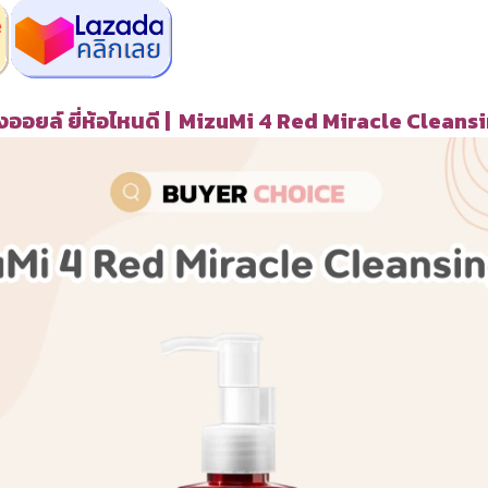
่งออยล์ ยี่ห้อไหนดี | MizuMi 4 Red Miracle Cleans