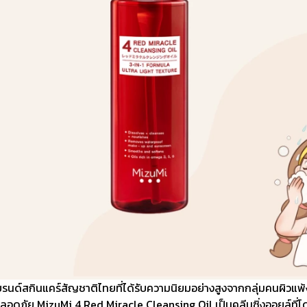
แบรนด์สกินแคร์สัญชาติไทยที่ได้รับความนิยมอย่างสูงจากกลุ่มคนผิวแพ้ง่
ลอดภัย MizuMi 4 Red Miracle Cleansing Oil เป็นคลีนซิ่งออยล์ที่โ