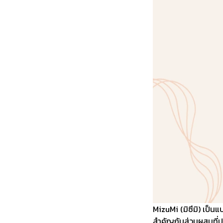
MizuMi (มิซึมิ) เป็น
สำคัญกับส่วนผสมที่ป