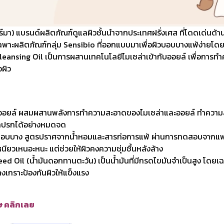
มา) แบรนด์ผลิตภัณฑ์ดูแลผิวชั้นนำจากประเทศฝรั่งเศส ที่โดดเด่นด้
เฉพาะผลิตภัณฑ์กลุ่ม Sensibio ที่ออกแบบมาเพื่อผิวบอบบางแพ้ง่ายโดย
leansing Oil เป็นการผสานเทคโนโลยีไมเซล่าเข้ากับออยล์ เพื่อการทำค
ผิว
่งออยล์ ผสมผสานพลังการทำความสะอาดของไมเซล่าและออยล์ ทำความส
งสกปรกได้อย่างหมดจด
บอบบาง สูตรปราศจากน้ำหอมและสารก่อการแพ้ ผ่านการทดสอบจากแพ
หนียวเหนอะหนะ แต่ช่วยให้ผิวคงความชุ่มชื้นหลังล้าง
eed Oil (น้ำมันดอกทานตะวัน) เป็นน้ำมันที่มีกรดไขมันจำเป็นสูง โดยเ
้างเกราะป้องกันผิวให้แข็งแรง
ศษ คลิกเลย