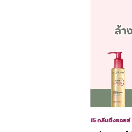
15 คลีนซิ่งออยล