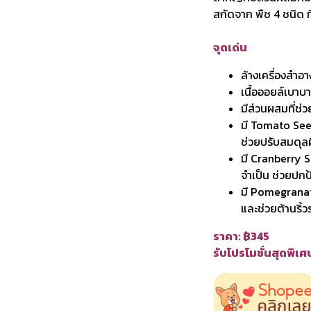
สกัดจาก พืช 4 ชนิด ท
จุดเด่น
ล้างเครื่องสำอ
เนื้อออยล์เบาบา
มีส่วนผสมที่ช่ว
มี Tomato Seed
ช่วยปรับสมดุลผ
มี Cranberry S
จำเป็น ช่วยปกป
มี Pomegranate
และช่วยต้านริ้
ราคา: ฿345
รับโปรโมชั่นสุดพิเ