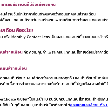
คเลนส์รายวันก็มีข้อเสียเช่นกัน
ลนส์รายวันมักมีราคาค่อนข้างแพงกว่าคอนแทคเลนส์รายเดือน
การใช้คอนแทคเลนส์รายวัน จะสร้างขยะพลาสติกมากกว่าคอนแทคเลนส์ร
เดือน คืออะไร?
น หรือ Monthly Contact Lens เป็นคอนแทคเลนซ์ที่ออกแบบมาสำหรับ
นส์รายเดือน
คือ ความคุ้มค่า เพราะคอนแทคเลนส์รายเดือนมีราคาต่อ
เลนส์รายเดือน
าดและเก็บรักษา: เลนส์ต้องทำความสะอาดทุกวัน และเก็บรักษาในตลับแ
รติดเชื้อ: การทำความสะอาดและเก็บรักษาเลนส์ที่ไม่ถูกต้อง อาจทำให้เกิ
erChoice จะขอพาไปแนะนำ 10 อันดับคอนแทคเลนส์รายวัน สำหรับคนที
ส์กัน ไปดูกันเลยย! (แต่สำหรับใครที่อยากได้
คอนแทคเลนส์รายเดือน ก็