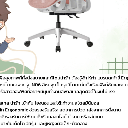
พื่อสุขภาพที่ทั้งนั่งสบายและดีไซน์น่ารัก ต้องรู้จัก Kris แบรนด์เก้าอี้
ม่โดยเฉพาะ รุ่น N06 สีชมพู เป็นรุ่นที่โดดเด่นทั้งเรื่องฟังก์ชันและควา
 หรือสาวออฟฟิศที่อยากมีมุมทำงานสีพาสเทลสุดคิวต์ในงบไม่แรง
สเทล น่ารัก เข้ากับห้องนอนและโต๊ะทำงานสไตล์มินิมอล
ก Ergonomic ช่วยรองรับสรีระ ลดอาการปวดหลังจากการนั่งนาน
นั่งรองรับการใช้งานทั้งเรียนออนไลน์ ทำงาน หรือเล่นเกม
มาะกับเด็กโต วัยรุ่น และผู้หญิงตัวเล็ก-ตัวกลาง