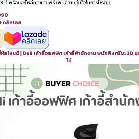
า 3 ปี พร้อมอะไหล่ทดแทนฟรี เพิ่มความอุ่นใจในการใช้งาน
,890
ศษ คลิกเลย
ี่ห้อไหนดี | Deli เก้าอี้ออฟฟิศ เก้าอี้สำนักงาน พนักพิงศรีษะ 2D
ได้