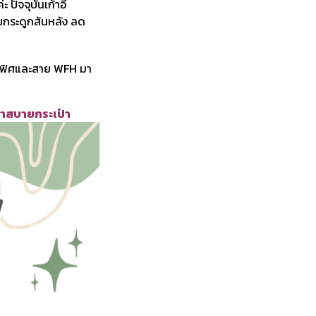
ปัจจุบันเก้าอี้
ับกระดูกสันหลัง ลด
ออฟฟิศและสาย WFH มา
ราคาสบายกระเป๋า