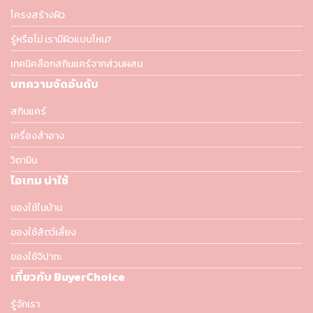
โครงสร้างผิว
รู้หรือไม่ เรามีผิวแบบไหน?
เทคนิคลือกสกินแคร์จากส่วนผสม
บทความจัดอันดับ
สกินแคร์
เครื่องสำอาง
วิตามิน
ไอเทม น่าใช้
ของใช้ในบ้าน
ของใช้สัตว์เลี้ยง
ของใช้จิปาถะ
เกี่ยวกับ BuyerChoice
รู้จักเรา